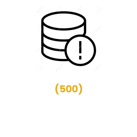
(
500
)