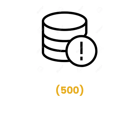
(
500
)