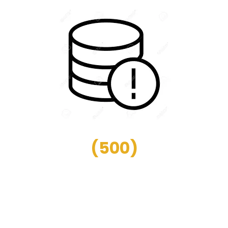
(
500
)