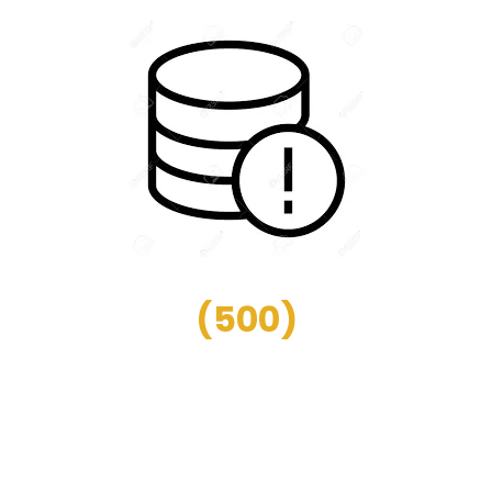
(
500
)