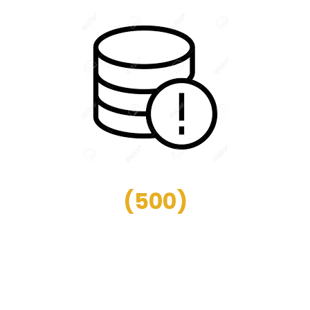
(
500
)