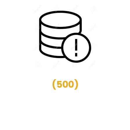
(
500
)