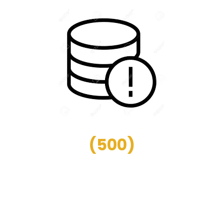
(
500
)