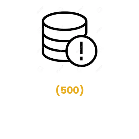
(
500
)