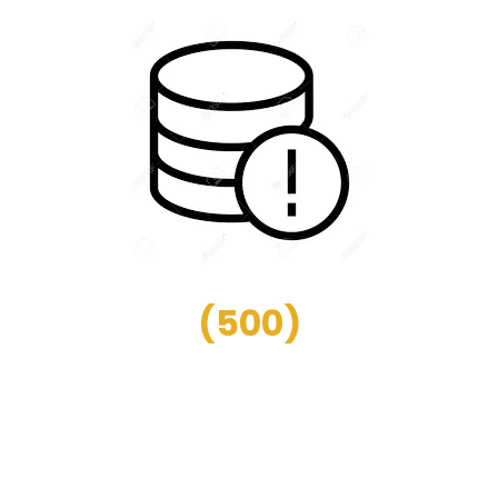
(
500
)