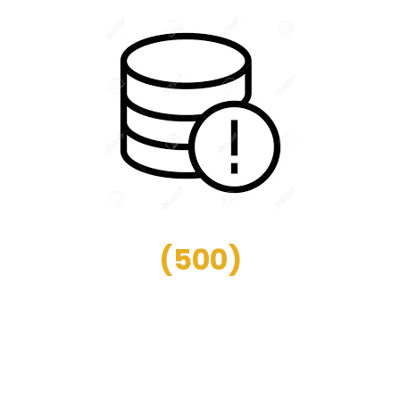
(
500
)