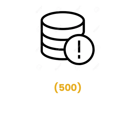
(
500
)