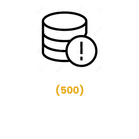
(
500
)