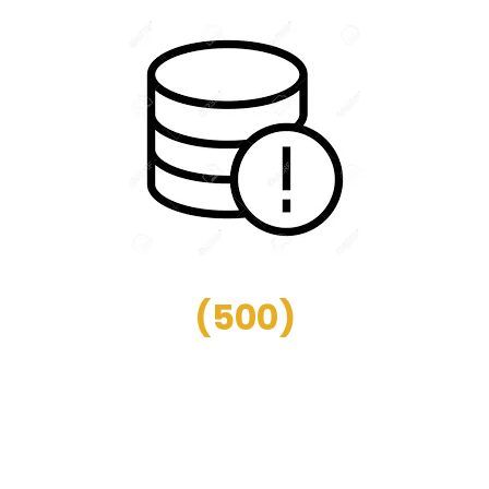
(
500
)