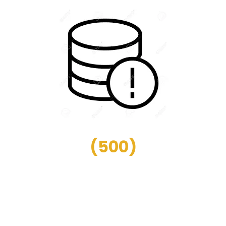
(
500
)