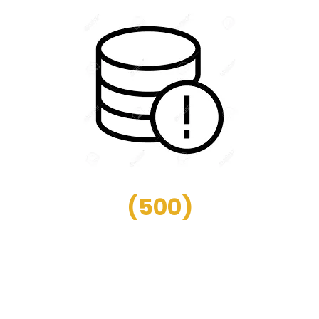
(
500
)