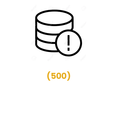
(
500
)