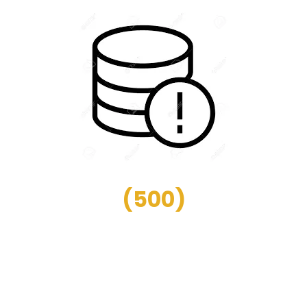
(
500
)