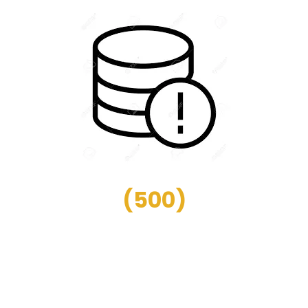
(
500
)