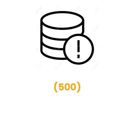
(
500
)