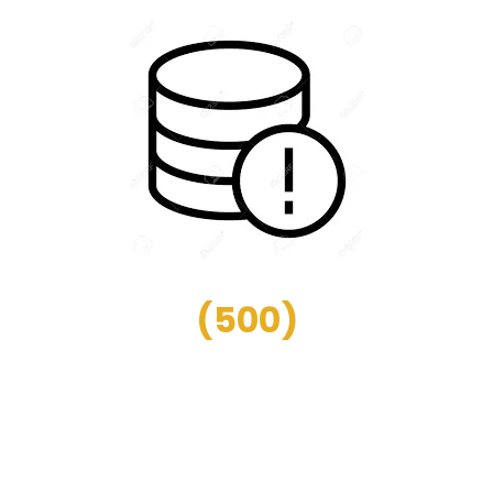
(
500
)