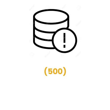
(
500
)