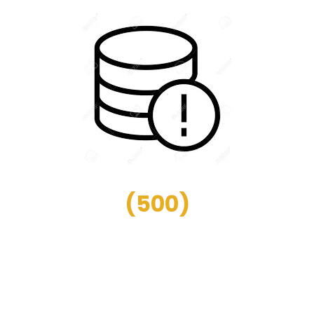
(
500
)