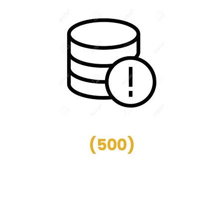
(
500
)