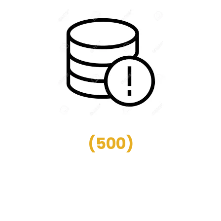
(
500
)