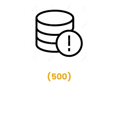
(
500
)