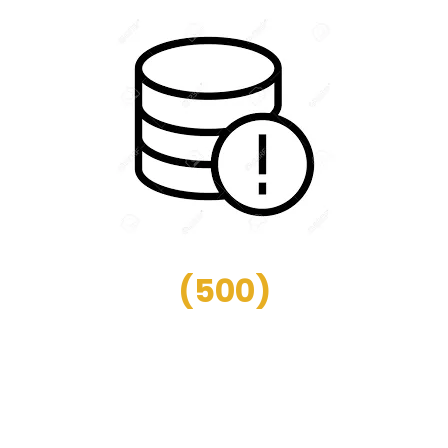
(
500
)