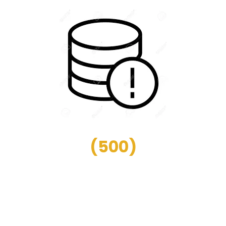
(
500
)