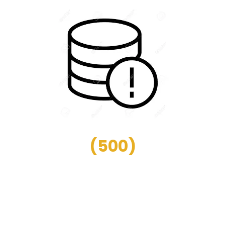
(
500
)