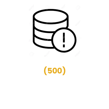
(
500
)