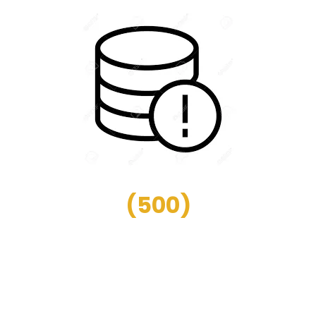
(
500
)