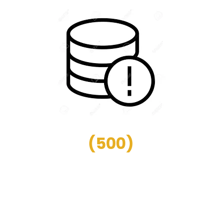
(
500
)