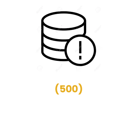
(
500
)