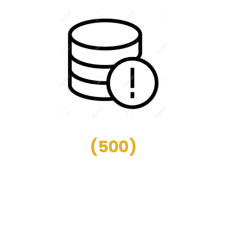
(
500
)