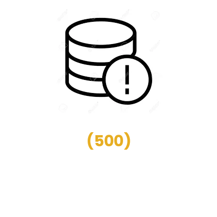
(
500
)