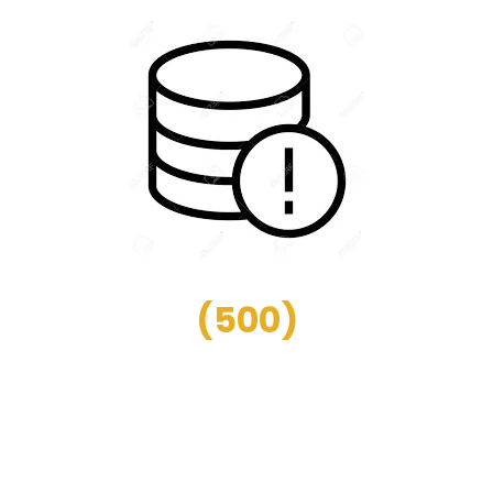
(
500
)