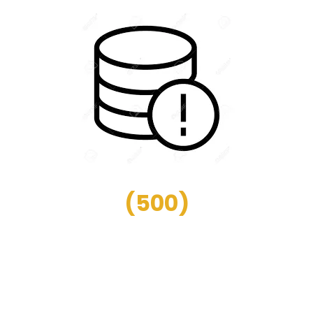
(
500
)