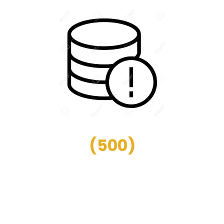
(
500
)