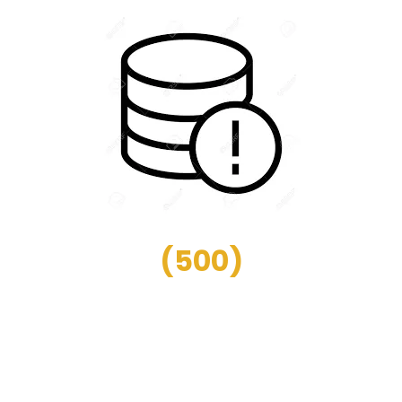
(
500
)