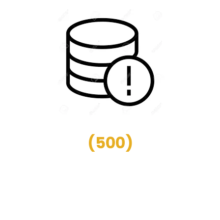
(
500
)