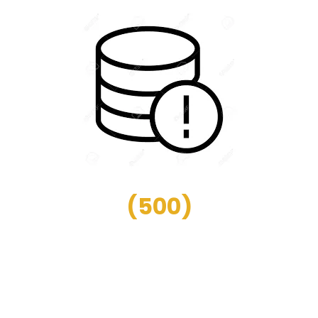
(
500
)