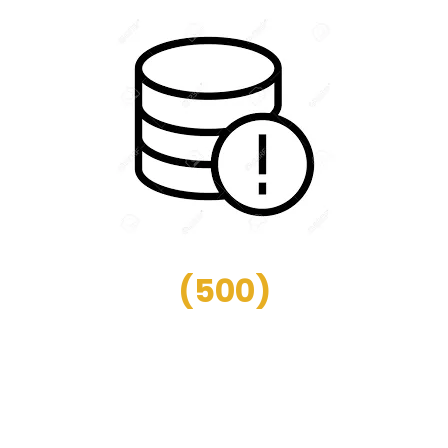
(
500
)