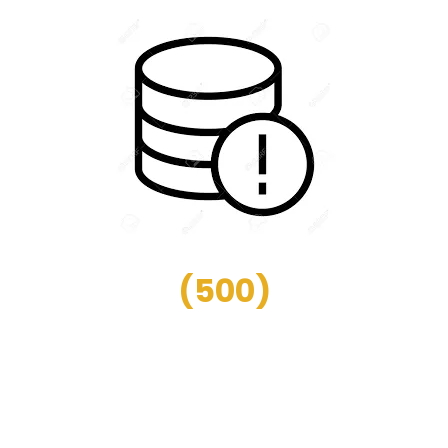
(
500
)