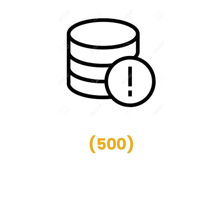
(
500
)