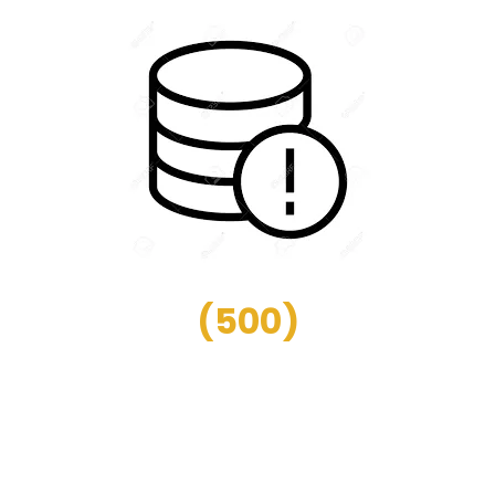
(
500
)