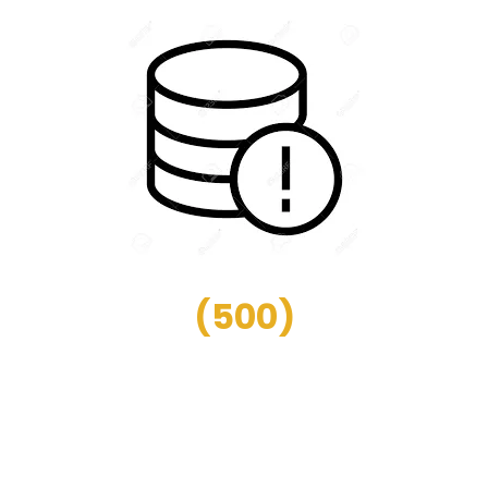
(
500
)