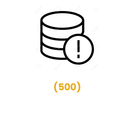
(
500
)