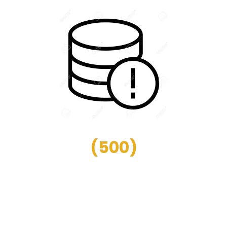
(
500
)