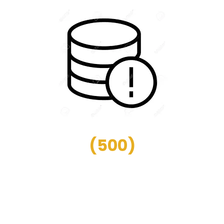
(
500
)