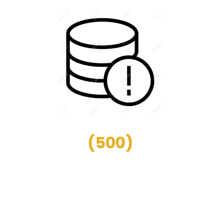
(
500
)