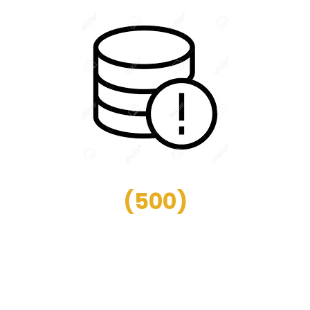
(
500
)